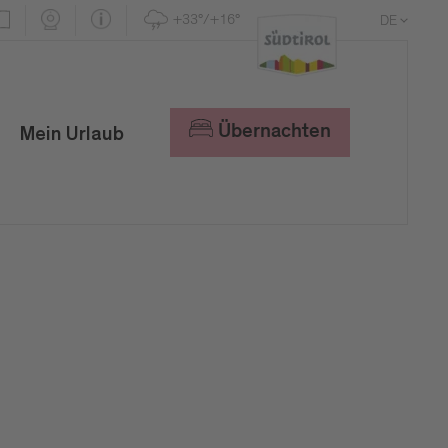
+33°/+16°
DE
EN
IT
Übernachten
Mein Urlaub