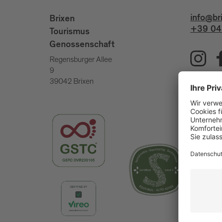
info@br
Brixen
+39 04
Tourismus
Genossenschaft
Regensburger Allee
9
39042 Brixen