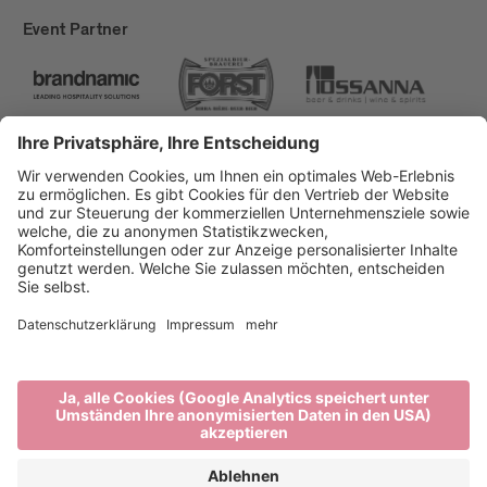
Event Partner
Brixen Tourismus
Privacy
Impressum
Förderungen
Sitemap
Barrierefreiheitserklärung
Cookie-Einstellungen
produced by