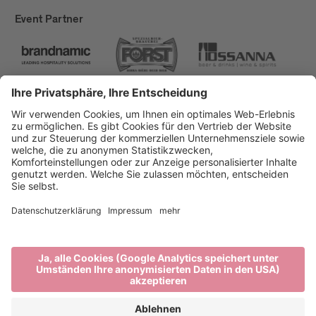
Event Partner
Brixen Tourismus
Privacy
Impressum
Förderungen
Sitemap
Barrierefreiheitserklärung
Cookie-Einstellungen
produced by