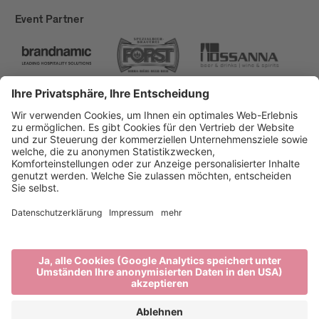
Event Partner
Brixen Tourismus
Privacy
Impressum
Förderungen
Sitemap
Barrierefreiheitserklärung
Cookie-Einstellungen
produced by