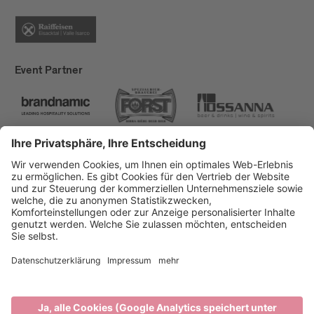
Event Partner
Brixen Tourismus
Privacy
Impressum
Förderungen
Sitemap
Barrierefreiheitserklärung
Cookie-Einstellungen
produced by