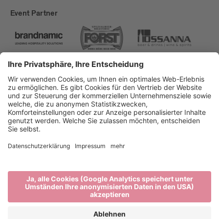
Event Partner
Brixen Tourismus
Privacy
Impressum
Förderungen
Sitemap
Barrierefreiheitserklärung
Cookie-Einstellungen
produced by