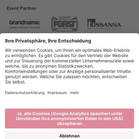
Event Partner
Brixen Tourismus
Privacy
Impressum
Förderungen
Sitemap
Barrierefreiheitserklärung
Cookie-Einstellungen
produced by