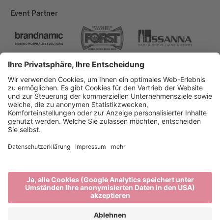
Event Partner
Brixen Tourismus
Privacy
Impressum
Förderungen
Sitemap
Barrierefreiheitserklärung
Cookie-Einstellungen
produced by