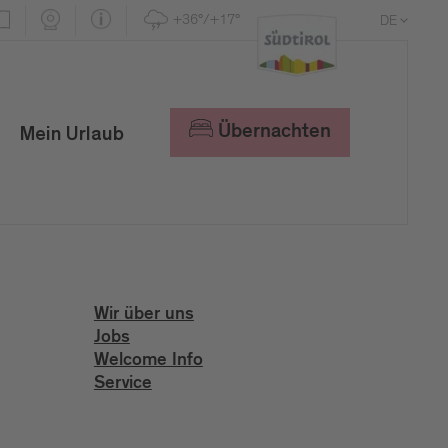
+36°/+17°
DE
EN
IT
Übernachten
Mein Urlaub
Wir über uns
Jobs
Welcome Info
Service