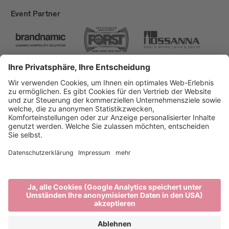
Event Partner
Brixen Tourismus
Privacy
Impressum
Förderungen
Sitemap
Barrierefreiheitserklärung
Cookie-Einstellungen
produced by