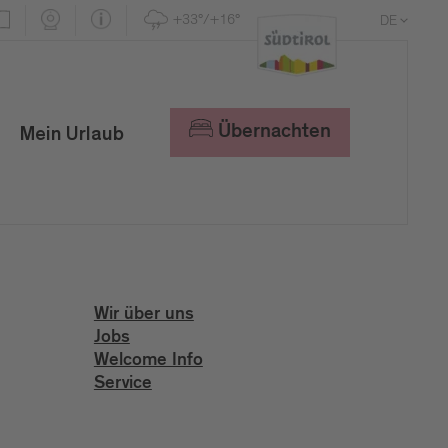
+33°/+16°
DE
EN
IT
Übernachten
Mein Urlaub
Wir über uns
Jobs
Welcome Info
Service