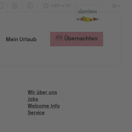
+33°/+13°
DE
EN
IT
Übernachten
Mein Urlaub
Wir über uns
Jobs
Welcome Info
Service