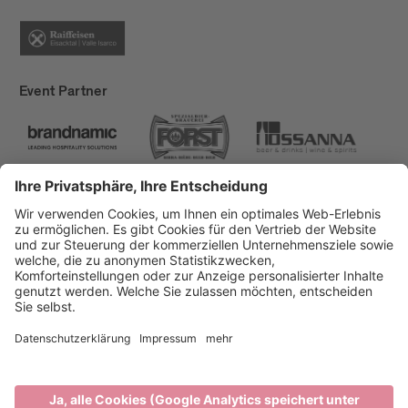
Event Partner
Brixen Tourismus
Privacy
Impressum
Förderungen
Sitemap
Barrierefreiheitserklärung
Cookie-Einstellungen
produced by