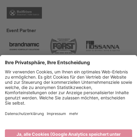
Event Partner
Brixen Tourismus
Privacy
Impressum
Förderungen
Sitemap
Barrierefreiheitserklärung
Cookie-Einstellungen
produced by