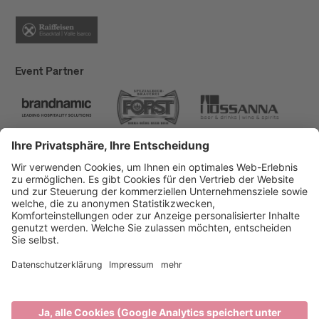
Event Partner
Brixen Tourismus
Privacy
Impressum
Förderungen
Sitemap
Barrierefreiheitserklärung
Cookie-Einstellungen
produced by