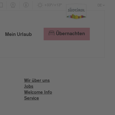
+33°/+13°
DE
EN
IT
Übernachten
Mein Urlaub
Wir über uns
Jobs
Welcome Info
Service