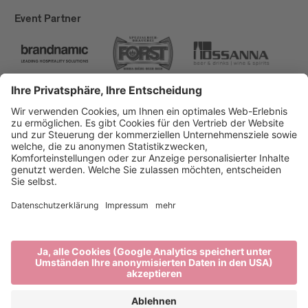
Event Partner
Brixen Tourismus
Privacy
Impressum
Förderungen
Sitemap
Barrierefreiheitserklärung
Cookie-Einstellungen
produced by