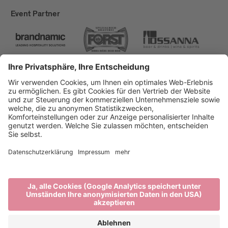
Event Partner
Brixen Tourismus
Privacy
Impressum
Förderungen
Sitemap
Barrierefreiheitserklärung
Cookie-Einstellungen
produced by