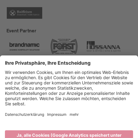
Event Partner
Brixen Tourismus
Privacy
Impressum
Förderungen
Sitemap
Barrierefreiheitserklärung
Cookie-Einstellungen
produced by