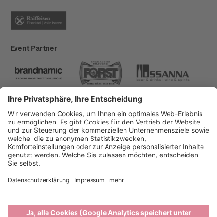
Event Partner
Brixen Tourismus
Privacy
Impressum
Förderungen
Sitemap
Barrierefreiheitserklärung
Cookie-Einstellungen
produced by