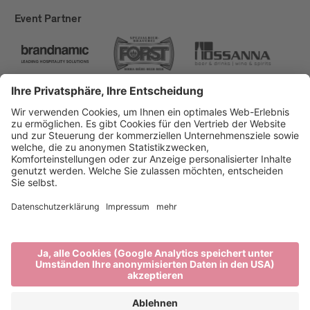
Event Partner
Brixen Tourismus
Privacy
Impressum
Förderungen
Sitemap
Barrierefreiheitserklärung
Cookie-Einstellungen
produced by