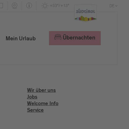
+33°/+13°
DE
EN
IT
Übernachten
Mein Urlaub
Wir über uns
Jobs
Welcome Info
Service