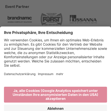
Event Partner
Brixen Tourismus
Privacy
Impressum
Förderungen
Sitemap
Barrierefreiheitserklärung
Cookie-Einstellungen
produced by