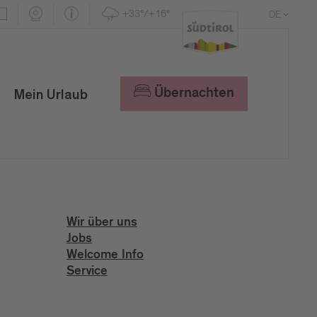
+33°/+16°
DE
EN
IT
Übernachten
Mein Urlaub
Wir über uns
Jobs
Welcome Info
Service