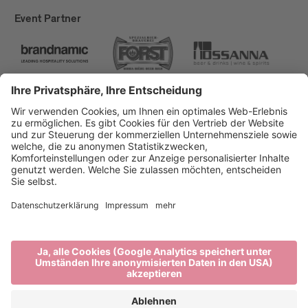
Event Partner
Brixen Tourismus
Privacy
Impressum
Förderungen
Sitemap
Barrierefreiheitserklärung
Cookie-Einstellungen
produced by