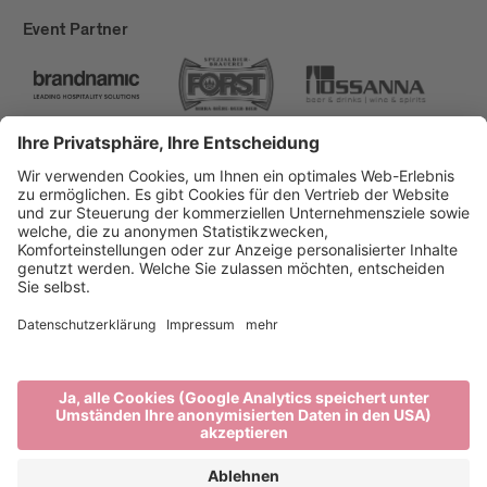
Event Partner
Brixen Tourismus
Privacy
Impressum
Förderungen
Sitemap
Barrierefreiheitserklärung
Cookie-Einstellungen
produced by