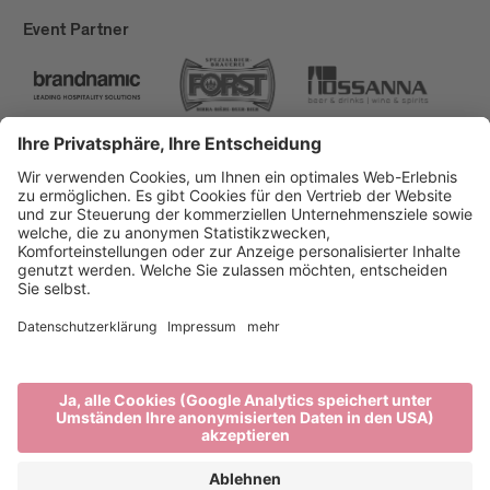
Event Partner
Brixen Tourismus
Privacy
Impressum
Förderungen
Sitemap
Barrierefreiheitserklärung
Cookie-Einstellungen
produced by