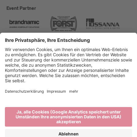
Event Partner
Brixen Tourismus
Privacy
Impressum
Förderungen
Sitemap
Barrierefreiheitserklärung
Cookie-Einstellungen
produced by