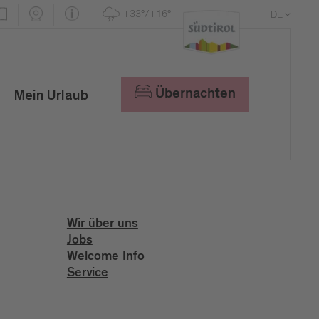
+33°/+16°
DE
EN
IT
Übernachten
Mein Urlaub
Wir über uns
Jobs
Welcome Info
Service