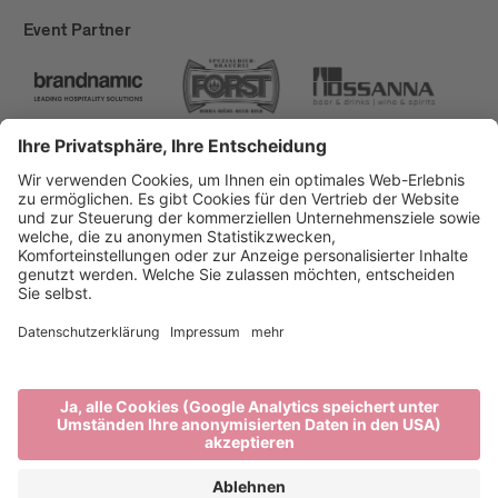
Event Partner
Brixen Tourismus
Privacy
Impressum
Förderungen
Sitemap
Barrierefreiheitserklärung
Cookie-Einstellungen
produced by