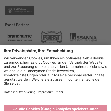
Event Partner
Brixen Tourismus
Privacy
Impressum
Förderungen
Sitemap
Barrierefreiheitserklärung
Cookie-Einstellungen
produced by