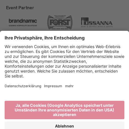
Event Partner
Brixen Tourismus
Privacy
Impressum
Förderungen
Sitemap
Barrierefreiheitserklärung
Cookie-Einstellungen
produced by