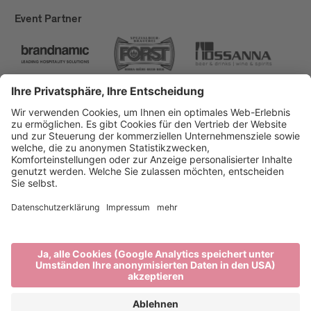
Event Partner
Brixen Tourismus
Privacy
Impressum
Förderungen
Sitemap
Barrierefreiheitserklärung
Cookie-Einstellungen
produced by