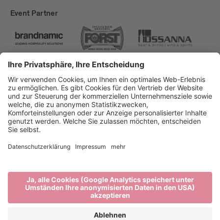
Event Partner
Brixen Tourismus
Privacy
Impressum
Förderungen
Sitemap
Barrierefreiheitserklärung
Cookie-Einstellungen
produced by