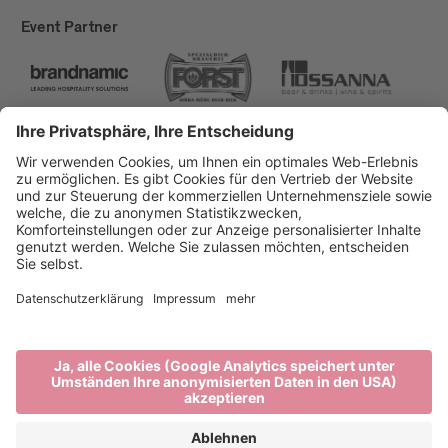
Event Partner
Brixen Tourismus
Privacy
Impressum
Förderungen
Sitemap
Barrierefreiheitserklärung
Cookie-Einstellungen
produced by