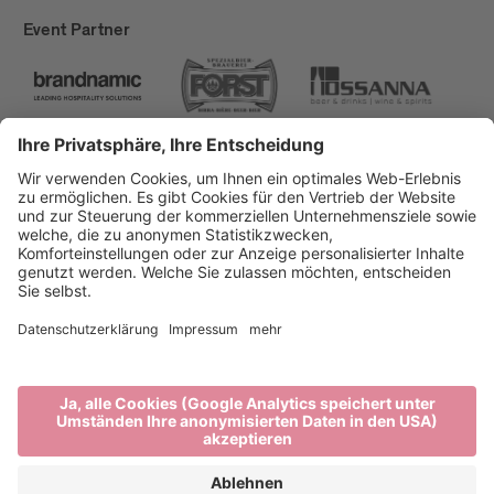
Event Partner
Brixen Tourismus
Privacy
Impressum
Förderungen
Sitemap
Barrierefreiheitserklärung
Cookie-Einstellungen
produced by