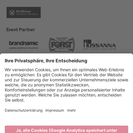
Event Partner
Brixen Tourismus
Privacy
Impressum
Förderungen
Sitemap
Barrierefreiheitserklärung
Cookie-Einstellungen
produced by