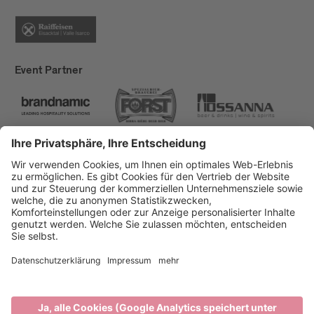
Event Partner
Brixen Tourismus
Privacy
Impressum
Förderungen
Sitemap
Barrierefreiheitserklärung
Cookie-Einstellungen
produced by