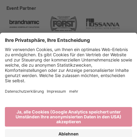
Event Partner
Brixen Tourismus
Privacy
Impressum
Förderungen
Sitemap
Barrierefreiheitserklärung
Cookie-Einstellungen
produced by