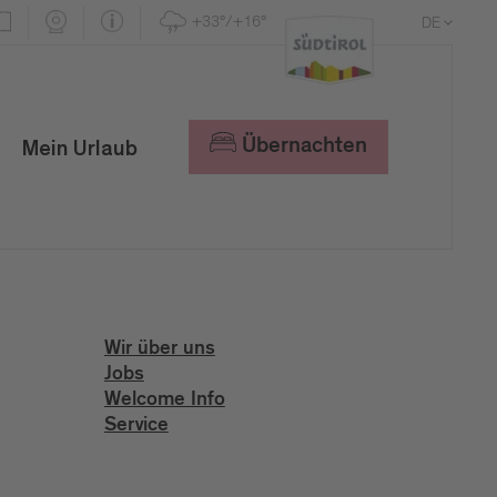
+33°/+16°
DE
EN
IT
Übernachten
Mein Urlaub
Wir über uns
Jobs
Welcome Info
Service