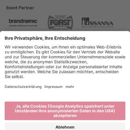
Event Partner
Brixen Tourismus
Privacy
Impressum
Förderungen
Sitemap
Barrierefreiheitserklärung
Cookie-Einstellungen
produced by