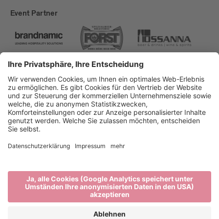
Event Partner
Brixen Tourismus
Privacy
Impressum
Förderungen
Sitemap
Barrierefreiheitserklärung
Cookie-Einstellungen
produced by