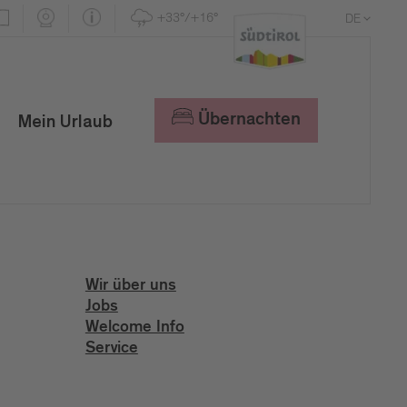
+33°/+16°
DE
EN
IT
Übernachten
Mein Urlaub
Wir über uns
Jobs
Welcome Info
Service