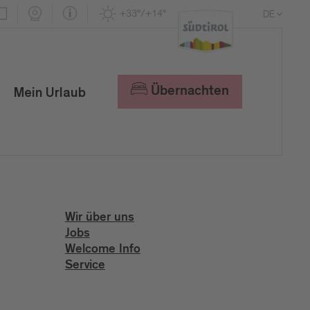
+33°/+14°
DE
EN
IT
Übernachten
Mein Urlaub
Wir über uns
Jobs
Welcome Info
Service