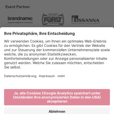
Event Partner
Brixen Tourismus
Privacy
Impressum
Förderungen
Sitemap
Barrierefreiheitserklärung
Cookie-Einstellungen
produced by