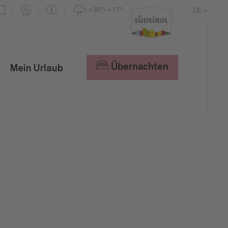
+36°/+17°
DE
EN
IT
Übernachten
Mein Urlaub