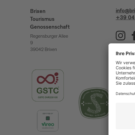
info@br
Brixen
+39 04
Tourismus
Genossenschaft
Regensburger Allee
9
39042 Brixen