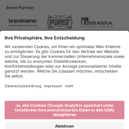
Event Partner
Brixen Tourismus
Privacy
Impressum
Förderungen
Sitemap
Barrierefreiheitserklärung
Cookie-Einstellungen
produced by