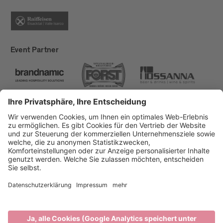
Event Partner
Brixen Tourismus
Privacy
Impressum
Förderungen
Sitemap
Barrierefreiheitserklärung
Cookie-Einstellungen
produced by