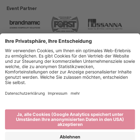
Event Partner
Brixen Tourismus
Privacy
Impressum
Förderungen
Sitemap
Barrierefreiheitserklärung
Cookie-Einstellungen
produced by