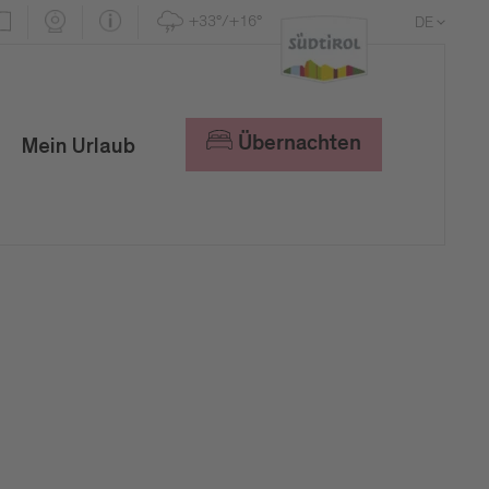
+33°/+16°
DE
EN
IT
Übernachten
Mein Urlaub