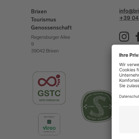
info@br
Brixen
+39 04
Tourismus
Genossenschaft
Regensburger Allee
9
39042 Brixen